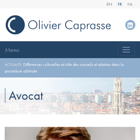
EN
FR
NL
Menu
Différences culturelles et rôle des conseils et arbitres dans la
ACTUALITÉ:
procédure arbitrale
Avocat