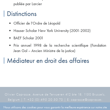
publiée par Larcier
Distinctions
Officier de l’Ordre de Léopold
Hauser Scholar New York University (2001-2002)
BAEF Scholar 2001
Prix annuel 1998 de la recherche scientifique (Fondation
Jean Gol – Ancien Ministre de la justice)
Médiateur en droit des affaires
Olivier Caprasse, Avenue de Tervueren 412 bte 18, 1150 Brussels,
Belgium | T: +32 (0) 495 20 50 70 | E: caprasse@caprasse-
arbitration.com
Nous utilisons des cookies pour vous garantir la meilleure expérience sur notre site
COPYRIGHT 2026 - OLIVIER CAPRASSE. TOUS DROITS