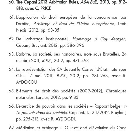
The Cepani 2013 Arbitration Rules,
ASA Bull.,
2013, pp. 812-
818, avec C. PRICE
L’application du droit européen de la concurrence par
l’arbitre,
Arbitrage et droit de l’Union européenne,
Lexis
Nexis, 2012, pp. 63-85
De l’arbitrage institutionnel,
Hommage à Guy Keutgen,
Cepani, Bruylant, 2012, pp. 386-396
L’arbitre, sa société, ses honoraires, note sous Bruxelles, 24
octobre 2011,
R.P.S.,
2012, pp. 471-493
La représentation des SA devant le Conseil d’Etat, note sous
C.E., 17 mai 2011,
R.P.S.,
2012, pp. 231-263, avec R.
AYDOGDU
Eléments de droit des sociétés (2009-2012), Chroniques
notariales, Larcier, 2012, pp. 9-85
L’exercice du pouvoir dans les sociétés – Rapport belge,
in
Le pouvoir dans les sociétés,
Capitant, T. LXII/2012, Bruylant,
pp. 295-313, avec R. AYDOGDU
Médiation et arbitrage – Quinze and d’évolution du Code