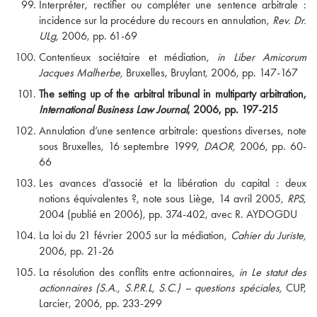
Interpréter, rectifier ou compléter une sentence arbitrale :
incidence sur la procédure du recours en annulation,
Rev. Dr.
ULg,
2006, pp. 61-69
Contentieux sociétaire et médiation,
in Liber Amicorum
Jacques Malherbe,
Bruxelles, Bruylant, 2006, pp. 147-167
The setting up of the arbitral tribunal in multiparty arbitration,
International Business Law Journal
, 2006, pp. 197-215
Annulation d’une sentence arbitrale: questions diverses, note
sous Bruxelles, 16 septembre 1999,
DAOR,
2006, pp. 60-
66
Les avances d’associé et la libération du capital : deux
notions équivalentes ?, note sous Liège, 14 avril 2005,
RPS
,
2004 (publié en 2006), pp. 374-402, avec R. AYDOGDU
La loi du 21 février 2005 sur la médiation,
Cahier du Juriste,
2006, pp. 21-26
La résolution des conflits entre actionnaires,
in Le statut des
actionnaires (S.A., S.P.R.L, S.C.) – questions spéciales,
CUP,
Larcier, 2006, pp. 233-299