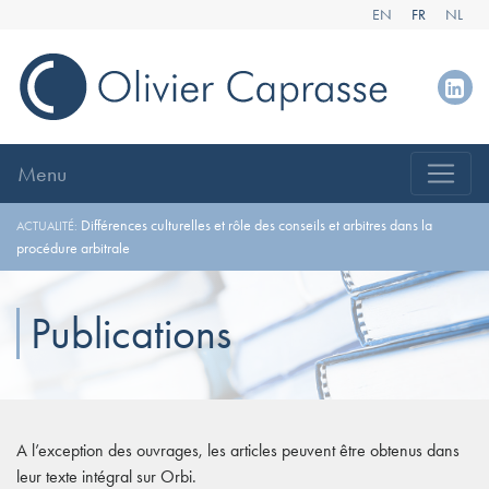
EN
FR
NL
Menu
Différences culturelles et rôle des conseils et arbitres dans la
ACTUALITÉ:
procédure arbitrale
Publications
A l’exception des ouvrages, les articles peuvent être obtenus dans
leur texte intégral sur Orbi.