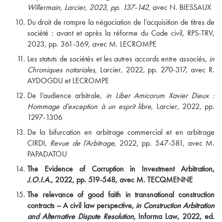
Willermain, Larcier, 2023, pp. 137-142,
avec N. BIESSAUX
Du droit de rompre la négociation de l’acquisition de titres de
société : avant et après la réforme du Code civil, RPS-TRV,
2023, pp. 361-369, avec M. LECROMPE
Les statuts de sociétés et les autres accords entre associés,
in
Chroniques notariales,
Larcier, 2022, pp. 270-317, avec R.
AYDOGDU et LECROMPE
De l’audience arbitrale,
in Liber Amicorum Xavier Dieux :
Hommage d’exception à un esprit libre
, Larcier, 2022, pp.
1297-1306
De la bifurcation en arbitrage commercial et en arbitrage
CIRDI,
Revue de l’Arbitrage
, 2022, pp. 547-581, avec M.
PAPADATOU
The Evidence of Corruption in Investment Arbitration,
J.O.I.A.
, 2022, pp. 519-548, avec M. TECQMENNE
The relevance of good faith in transnational construction
contracts – A civil law perspective,
in Construction Arbitration
and Alternative Dispute Resolution,
Informa Law, 2022, ed.