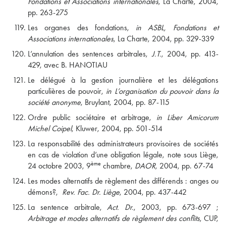
Fondations et Associations internationales
, La Charte, 2004,
pp. 263-275
Les organes des fondations,
in ASBL, Fondations et
Associations internationales
, La Charte, 2004, pp. 329-339
L’annulation des sentences arbitrales,
J.T.
, 2004, pp. 413-
429, avec B. HANOTIAU
Le délégué à la gestion journalière et les délégations
particulières de pouvoir,
in L’organisation du pouvoir dans la
société anonyme
, Bruylant, 2004, pp. 87-115
Ordre public sociétaire et arbitrage,
in Liber Amicorum
Michel Coipel
, Kluwer, 2004, pp. 501-514
La responsabilité des administrateurs provisoires de sociétés
en cas de violation d’une obligation légale, note sous Liège,
ème
24 octobre 2003, 9
chambre,
DAOR
, 2004, pp. 67-74
Les modes alternatifs de règlement des différends : anges ou
démons?,
Rev. Fac. Dr. Liège
, 2004, pp. 437-442
La sentence arbitrale,
Act. Dr.
, 2003, pp. 673-697 ;
Arbitrage et modes alternatifs de règlement des conflits
, CUP,