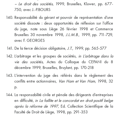
– Le droit des sociétés
, 1999, Bruxelles, Kluwer, pp. 677-
750, avec J.-P.BOURS
Responsabilité du gérant et pouvoir de représentation d’une
société dissoute : deux opportunités de réflexion sur l’office
du juge, note sous Liège 26 février 1998 et Commerce
Bruxelles 30 novembre 1998,
J.L.M.B.,
1999, pp. 711-729,
avec F. GEORGES
De la tierce décision obligatoire,
J.T.,
1999, pp. 565-577
L’arbitrage et les groupes de sociétés,
in L’arbitrage dans la
vie des sociétés
, Actes du Colloque du CEPANI du 8
décembre 1999, Bruxelles, Bruylant, pp. 170-218
L’intervention du juge des référés dans le règlement des
conflits entre actionnaires,
Van Ham et Van Ham
, 1998, 32
p.
La responsabilité civile et pénale des dirigeants d’entreprises
en difficulté,
in La faillite et le concordat en droit positif belge
après la réforme de 1997
, Ed. Collection Scientifique de la
Faculté de Droit de Liège, 1998, pp. 291-353