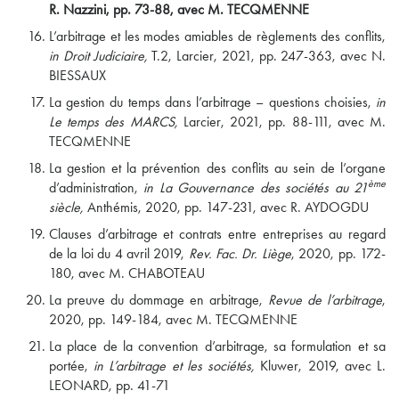
R. Nazzini, pp. 73-88, avec M. TECQMENNE
L’arbitrage et les modes amiables de règlements des conflits,
in Droit Judiciaire,
T.2, Larcier, 2021, pp. 247-363, avec N.
BIESSAUX
La gestion du temps dans l’arbitrage – questions choisies,
in
Le temps des MARCS,
Larcier, 2021, pp. 88-111, avec M.
TECQMENNE
La gestion et la prévention des conflits au sein de l’organe
ème
d’administration,
in La Gouvernance des sociétés au 21
siècle,
Anthémis, 2020, pp. 147-231, avec R. AYDOGDU
Clauses d’arbitrage et contrats entre entreprises au regard
de la loi du 4 avril 2019,
Rev. Fac. Dr. Liège
, 2020, pp. 172-
180, avec M. CHABOTEAU
La preuve du dommage en arbitrage,
Revue de l’arbitrage
,
2020, pp. 149-184, avec M. TECQMENNE
La place de la convention d’arbitrage, sa formulation et sa
portée,
in L’arbitrage et les sociétés,
Kluwer, 2019, avec L.
LEONARD, pp. 41-71