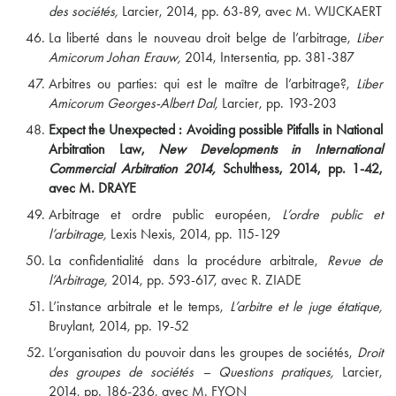
des sociétés,
Larcier, 2014, pp. 63-89, avec M. WIJCKAERT
La liberté dans le nouveau droit belge de l’arbitrage,
Liber
Amicorum Johan Erauw,
2014, Intersentia, pp. 381-387
Arbitres ou parties: qui est le maître de l’arbitrage?,
Liber
Amicorum Georges-Albert Dal,
Larcier, pp. 193-203
Expect the Unexpected : Avoiding possible Pitfalls in National
Arbitration Law,
New Developments in International
Commercial Arbitration 2014,
Schulthess, 2014, pp. 1-42,
avec M. DRAYE
Arbitrage et ordre public européen,
L’ordre public et
l’arbitrage,
Lexis Nexis, 2014, pp. 115-129
La confidentialité dans la procédure arbitrale,
Revue de
l’Arbitrage,
2014, pp. 593-617, avec R. ZIADE
L’instance arbitrale et le temps,
L’arbitre et le juge étatique,
Bruylant, 2014, pp. 19-52
L’organisation du pouvoir dans les groupes de sociétés,
Droit
des groupes de sociétés – Questions pratiques,
Larcier,
2014, pp. 186-236, avec M. FYON