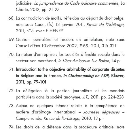
judiciaire,
La jurisprudence du Code judiciaire commentée,
La
Charte, 2012, pp. 21-27
La contradiction de motifs, réflexion au départ du droit belge,
note sous Cass., (fr.) 13 janvier 2011,
Revue de l’Arbitrage,
2011, n°5, avec F. HENRY
Gestion journalière et recours en annulation, note sous
Conseil d’Etat 10 décembre 2002,
R.P.S.,
2011, 315-321.
La notion d’entreprise : les sociétés à finalité sociale dans le
secteur non marchand,
in Liber Amicorum Luc Ballon
, 14 p.
Introduction to the objective arbitrability of corporate disputes
in Belgium and in France,
In Onderneming en ADR,
Kluwer,
2011, pp. 79-101
La délégation à la gestion journalière et les mandats
particuliers dans la société anonyme,
J.T.,
2011, pp. 224-228
Autour de quelques thèmes relatifs à la compétence en
matière d’arbitrage international –
Journées liégeoises
–
Compte rendu,
Revue de l’arbitrage,
2010, 13 p.
Les droits de la défense dans la procédure arbitrale, note