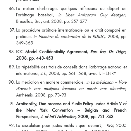
La notion d’arbitrage, quelques réflexions au départ de
l’arbitrage baseball,
in Liber Amicorum Guy Keutgen
,
Bruxelles, Bruylant, 2008, pp. 357-377
La procédure arbitrale internationale ou le droit comparé en
pratique,
in Numéro du centenaire de la RDIDC,
2008, pp.
349-365
ICC Model Confidentiality Agreement,
Rev. fac. Dr. Liège,
2008, pp. 443-453
La répétibilité des frais de conseils dans l’arbitrage national et
international,
J.T.,
2008, pp. 561- 568, avec F. HENRY
La médiation en matière commerciale,
in La médiation – Voie
d’avenir aux multiples facettes ou miroir aux alouettes,
Anthémis, 2008, pp. 73-93
Arbitrability, Due process and Public Policy under Article V of
the New York Convention – Belgian and French
Perspectives,
J. of Int’l Arbitration,
2008, pp. 721-743
La dissolution pour justes motifs : quel avenir?,
RPS
, 2005