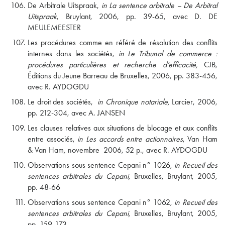
De Arbitrale Uitspraak,
in La sentence arbitrale – De Arbitral
Uitspraak
, Bruylant, 2006, pp. 39-65, avec D. DE
MEULEMEESTER
Les procédures comme en référé de résolution des conflits
internes dans les sociétés,
in Le Tribunal de commerce :
procédures particulières et recherche d’efficacité,
CJB,
Éditions du Jeune Barreau de Bruxelles, 2006, pp. 383-456,
avec R. AYDOGDU
Le droit des sociétés,
in Chronique notariale,
Larcier, 2006,
pp. 212-304, avec A. JANSEN
Les clauses relatives aux situations de blocage et aux conflits
entre associés,
in Les accords entre actionnaires
, Van Ham
& Van Ham
,
novembre
2006, 52 p., avec R. AYDOGDU
Observations sous sentence Cepani n° 1026,
in Recueil des
sentences arbitrales du Cepani,
Bruxelles, Bruylant, 2005,
pp. 48-66
Observations sous sentence Cepani n° 1062,
in Recueil des
sentences arbitrales du Cepani,
Bruxelles, Bruylant, 2005,
pp. 159-173