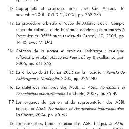
Copropriété et arbitrage, note sous Civ. Anvers, 16
novembre 2001,
R.G.D.C
., 2005, pp. 263-276
La procédure arbitrale à l’aube du XXIème siècle, Compte
rendu du colloque et de la séance académique organisés à
ème
l’occasion du 35
anniversaire du Cepani,
J.T.,
2005, pp.
14-15, avec M. DAL
Création de la norme et droit de l’arbitrage : quelques
réflexions,
in Liber Amicorum Paul Delnoy
, Bruxelles, Larcier,
2005, pp. 841-853
La loi belge du 21 février 2005 sur la médiation,
Revista de
Arbitragem e Mediação
,
2005, pp. 226-240
Le statut des membres des ASBL,
in ASBL, Fondations et
Associations internationales
, La Charte, 2004, pp. 35-49
Les organes de gestion et de représentation des ASBL
belges,
in ASBL, Fondations et Associations internationales
,
La Charte, 2004, pp. 55-68
Transformation, fusion, scission des ASBL belges,
in ASBL,