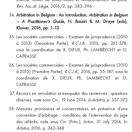
Rev. Fac.dr. Liège,
2016/2, pp. 383-396
Arbitration in Belgium : An Introduction,
Arbitration in Belgium
– A Practitioner’s Guide,
N. Bassiri & M. Draye (eds),
Kluwer, 2016, pp. 1-13
Les sociétés commerciales – Examen de jurisprudence (2010
à 2013) (Deuxième Partie),
R.C.J.B.,
2016, pp. 261-378,
sous la coordination de X. DIEUX, Ph. LAMBRECHT et O.
CAPRASSE
Les sociétés commerciales – Examen de jurisprudence (2010
à 2013) (Première Partie),
R.C.J.B.,
2016, pp. 55-187, sous la
coordination de X. DIEUX, Ph. LAMBRECHT et O.
CAPRASSE
Recours en annulation et exequatur des sentences : questions
diverses, note sous Civ., 19 June 2014,
b-Arbitra,
p. 357-372
Mesures provisoires et conservatoires en présence d’une
convention d’arbitrage : conditions de l’intervention du juge
des référés, note sous Civ. (Prés.), Arlon, 31 July 2014,
b-
Arbitra,
2016, p. 343-348