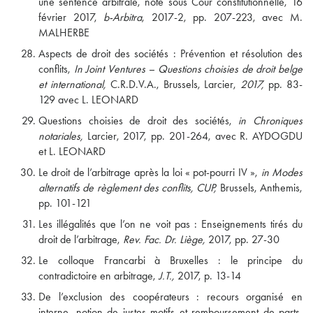
une sentence arbitrale, note sous Cour constitutionnelle, 16
février 2017,
b-Arbitra
, 2017-2, pp. 207-223, avec M.
MALHERBE
Aspects de droit des sociétés : Prévention et résolution des
conflits,
In Joint Ventures – Questions choisies de droit belge
et international,
C.R.D.V.A., Brussels, Larcier,
2017,
pp. 83-
129 avec L. LEONARD
Questions choisies de droit des sociétés,
in Chroniques
notariales,
Larcier, 2017, pp. 201-264, avec R. AYDOGDU
et L. LEONARD
Le droit de l’arbitrage après la loi « pot-pourri IV »,
in Modes
alternatifs de règlement des conflits, CUP,
Brussels, Anthemis,
pp. 101-121
Les illégalités que l’on ne voit pas : Enseignements tirés du
droit de l’arbitrage,
Rev. Fac. Dr. Liège,
2017, pp. 27-30
Le colloque Francarbi à Bruxelles : le principe du
contradictoire en arbitrage,
J.T.,
2017, p. 13-14
De l’exclusion des coopérateurs : recours organisé en
interne, notion de justes motifs et remboursement de parts,