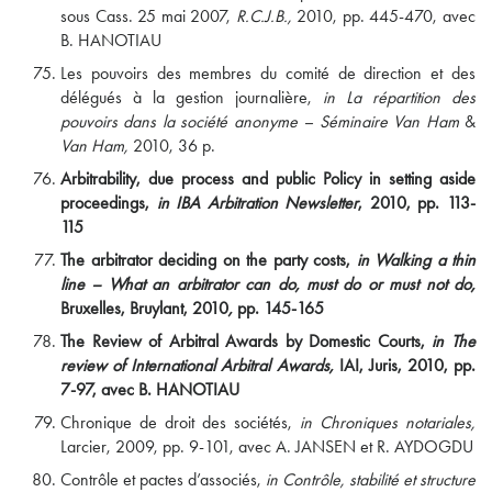
sous Cass. 25 mai 2007,
R.C.J.B.,
2010, pp. 445-470, avec
B. HANOTIAU
Les pouvoirs des membres du comité de direction et des
délégués à la gestion journalière,
in La répartition des
pouvoirs dans la société anonyme – Séminaire Van Ham
&
Van Ham,
2010, 36 p.
Arbitrability, due process and public Policy in setting aside
proceedings,
in IBA Arbitration Newsletter
, 2010, pp. 113-
115
The arbitrator deciding on the party costs,
in Walking a thin
line – What an arbitrator can do, must do or must not do,
Bruxelles, Bruylant, 2010
,
pp. 145-165
The Review of Arbitral Awards by Domestic Courts,
in The
review of International Arbitral Awards,
IAI, Juris, 2010, pp.
7-97, avec B. HANOTIAU
Chronique de droit des sociétés,
in Chroniques notariales,
Larcier, 2009, pp. 9-101, avec A. JANSEN et R. AYDOGDU
Contrôle et pactes d’associés,
in Contrôle, stabilité et structure