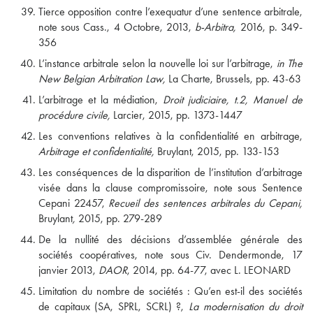
Tierce opposition contre l’exequatur d’une sentence arbitrale,
note sous Cass., 4 Octobre, 2013,
b-Arbitra,
2016, p. 349-
356
L’instance arbitrale selon la nouvelle loi sur l’arbitrage,
in The
New Belgian Arbitration Law,
La Charte, Brussels, pp. 43-63
L’arbitrage et la médiation,
Droit judiciaire, t.2, Manuel de
procédure civile,
Larcier, 2015, pp. 1373-1447
Les conventions relatives à la confidentialité en arbitrage,
Arbitrage et confidentialité,
Bruylant, 2015, pp. 133-153
Les conséquences de la disparition de l’institution d’arbitrage
visée dans la clause compromissoire, note sous Sentence
Cepani 22457,
Recueil des sentences arbitrales du Cepani,
Bruylant
,
2015, pp. 279-289
De la nullité des décisions d’assemblée générale des
sociétés coopératives, note sous Civ. Dendermonde, 17
janvier 2013,
DAOR
, 2014, pp. 64-77, avec L. LEONARD
Limitation du nombre de sociétés : Qu’en est-il des sociétés
de capitaux (SA, SPRL, SCRL) ?,
La modernisation du droit