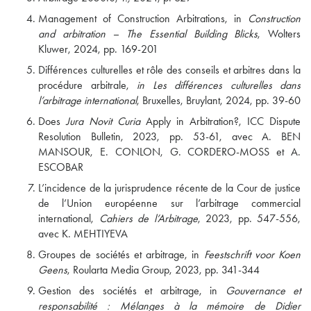
Management of Construction Arbitrations, in
Construction
and arbitration – The Essential Building Blicks
, Wolters
Kluwer, 2024, pp. 169-201
Différences culturelles et rôle des conseils et arbitres dans la
procédure arbitrale,
in Les différences culturelles dans
l’arbitrage international
, Bruxelles, Bruylant, 2024, pp. 39-60
Does
Jura Novit Curia
Apply in Arbitration?, ICC Dispute
Resolution Bulletin, 2023, pp. 53-61, avec A. BEN
MANSOUR, E. CONLON, G. CORDERO-MOSS et A.
ESCOBAR
L’incidence de la jurisprudence récente de la Cour de justice
de l’Union européenne sur l’arbitrage commercial
international,
Cahiers de l’Arbitrage
, 2023, pp. 547-556,
avec K. MEHTIYEVA
Groupes de sociétés et arbitrage, in
Feestschrift voor Koen
Geens
, Roularta Media Group, 2023, pp. 341-344
Gestion des sociétés et arbitrage, in
Gouvernance et
responsabilité : Mélanges à la mémoire de Didier