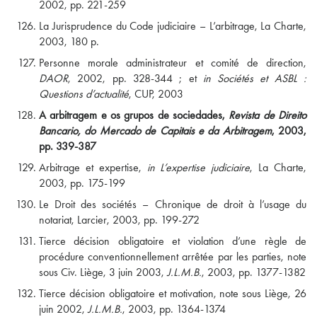
2002, pp. 221-259
La Jurisprudence du Code judiciaire – L’arbitrage, La Charte,
2003, 180 p.
Personne morale administrateur et comité de direction,
DAOR
, 2002, pp. 328-344 ; et
in Sociétés et ASBL :
Questions d’actualité
, CUP, 2003
A arbitragem e os grupos de sociedades,
Revista de Direito
Bancario, do Mercado de Capitais e da Arbitragem
, 2003,
pp. 339-387
Arbitrage et expertise,
in L’expertise judiciaire
, La Charte,
2003, pp. 175-199
Le Droit des sociétés – Chronique de droit à l’usage du
notariat, Larcier, 2003, pp. 199-272
Tierce décision obligatoire et violation d’une règle de
procédure conventionnellement arrêtée par les parties, note
sous Civ. Liège, 3 juin 2003,
J.L.M.B.
, 2003, pp. 1377-1382
Tierce décision obligatoire et motivation, note sous Liège, 26
juin 2002,
J.L.M.B.
, 2003, pp. 1364-1374