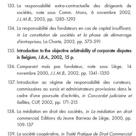
La responsabilité extra-contractuelle des dirigeants de
sociétés, note sous Comm. Mons, 6 novembre 2002,
J.L.M.B.
, 2003, pp. 1285-1293
La responsabilité des fondateurs en cas de capital insuffisant,
in La constitution de sociétés et la phase de démarrage
d’entreprises
, La Charte, 2003, pp. 573-591
Introduction to the objective arbitrability of corporate disputes
in Belgium,
I.B.A.
, 2002, 15 p.
Comparant mais pas fondateur, note sous Liège, 14
novembre 2000,
J.L.M.B.
, 2002, pp. 1341-1350
Introduction au régime de responsabilité des curateurs,
commissaires au sursis et administrateurs provisoires dans le
cadre d’une poursuite d’activités,
in
Concordat judiciaire et
faillites
, CUP, 2002, pp. 171-215
La médiation en droit des sociétés,
in La médiation en droit
commercial
, Editions du Jeune Barreau de Liège, 2000, pp.
109-137
La société coopérative,
in Traité Pratique de Droit Commercial