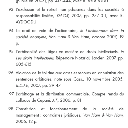
(publié en 2007), pp. 417-444, avec R. AYDOGDU
L’exclusion et le retrait non-judiciaires dans les sociétés à
responsabilité limitée,
DAOR
, 2007, pp. 277-311, avec R.
AYDOGDU
Le droit de vote de l’actionnaire,
in L’actionnaire dans la
société anonyme
, Van Ham & Van Ham, octobre 2007, 19
p.
L’arbitrabilité des litiges en matière de droits intellectuels,
in
Les droits intellectuels
, Répertoire Notarial, Larcier, 2007, pp.
605-615
Violation de la foi due aux actes et recours en annulation des
sentences arbitrales, note sous Cass., 10 novembre 2005,
R.D.J.P.
, 2007, pp. 39-47
L’arbitrage et la distribution commerciale, Compte rendu du
colloque du Cepani,
J.T.,
2006, p. 81
Constitution et fonctionnement de la société de
management : contraintes juridiques,
Van Ham & Van Ham,
2006, 12 p.