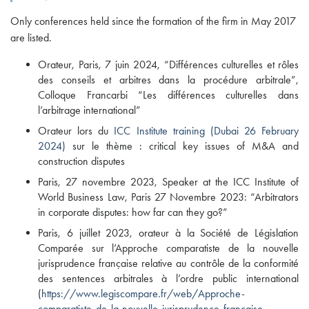
Only conferences held since the formation of the firm in May 2017
are listed.
Orateur, Paris, 7 juin 2024, “Différences culturelles et rôles
des conseils et arbitres dans la procédure arbitrale”,
Colloque Francarbi “Les différences culturelles dans
l’arbitrage international”
Orateur lors du
ICC Institute training (Dubai 26 February
2024)
sur le thème : critical key issues of M&A and
construction disputes
Paris, 27 novembre 2023, Speaker at the ICC Institute of
World Business Law, Paris 27 Novembre 2023: “Arbitrators
in corporate disputes: how far can they go?”
Paris, 6 juillet 2023, orateur à la Société de Législation
Comparée sur l’Approche comparatiste de la nouvelle
jurisprudence française relative au contrôle de la conformité
des sentences arbitrales à l’ordre public international
(
https://www.legiscompare.fr/web/Approche-
comparatiste-de-la-nouvelle-jurisprudence-francaise-