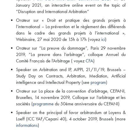
January 2021, an interactive online event on the topic of
“Disruption and International Arbitration”
Orateur sur « Droit et pratique des grands projets à
l’international – La prévention et le règlement des différends
dans le cadre des grands projets à l’international »,
Webinaire, 27 mai 2020 de 15h à 17h (voyez
ici
)
Orateur sur “La preuve du dommage”, Paris 29 novembre
2019, “La preuve dans l’arbitrage”, colloque Annuel du
Comité Français de l’Arbitrage ( voyez
CFA
)
Speaker on Arbitration and IP, AIPPI, 21/11/19, Brussels –
Study Day on Contracts, Arbitration, Mediation, Artificial
intelligence and Intellectual Property (see
program)
Orateur sur La place de la convention d’arbitrage, CEPANI,
Bruxelles, 14 novembre 2019, Colloque sur l’arbitrage et les
sociétés (
programme
du 50ème anniversaire du CEPANI)
Speaker on the principal of favor arbitrandum at Loyens &
Loeff (ICC YAF/Cepani 40), 4 october 2019, Brussels (more
informations
)