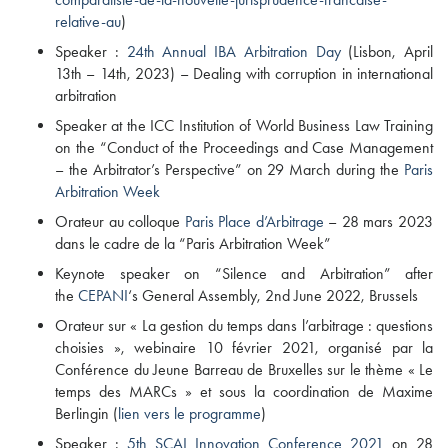
relative-au
)
Speaker :
24th Annual IBA Arbitration Day
(Lisbon, April
13th – 14th, 2023) – Dealing with corruption in international
arbitration
Speaker at the ICC Institution of World Business Law Training
on the “Conduct of the Proceedings and Case Management
– the Arbitrator’s Perspective” on 29 March during the
Paris
Arbitration Week
Orateur au colloque
Paris Place d’Arbitrage
– 28 mars 2023
dans le cadre de la “Paris Arbitration Week”
Keynote speaker on “Silence and Arbitration” after
the
CEPANI
‘s General Assembly, 2nd June 2022, Brussels
Orateur sur « La gestion du temps dans l’arbitrage : questions
choisies », webinaire 10 février 2021, organisé par la
Conférence du Jeune Barreau de Bruxelles sur le thème « Le
temps des MARCs » et sous la coordination de Maxime
Berlingin (
lien vers le programme
)
Speaker :
5th SCAI Innovation Conference 2021
on 28