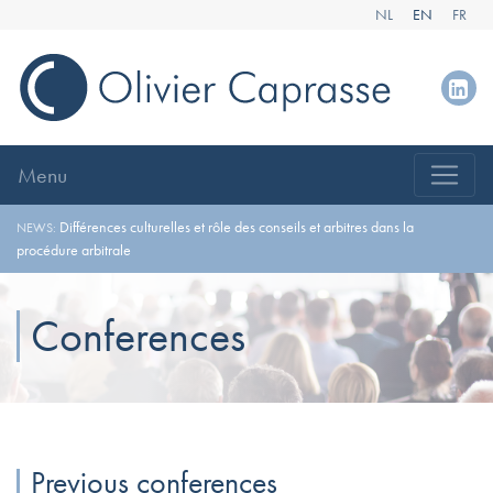
NL
EN
FR
Menu
Différences culturelles et rôle des conseils et arbitres dans la
NEWS:
procédure arbitrale
Conferences
Previous conferences