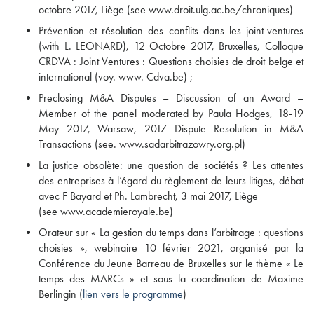
octobre 2017, Liège (see www.droit.ulg.ac.be/chroniques)
Prévention et résolution des conflits dans les joint-ventures
(with L. LEONARD), 12 Octobre 2017, Bruxelles, Colloque
CRDVA : Joint Ventures : Questions choisies de droit belge et
international (voy. www. Cdva.be) ;
Preclosing M&A Disputes – Discussion of an Award –
Member of the panel moderated by Paula Hodges, 18-19
May 2017, Warsaw, 2017 Dispute Resolution in M&A
Transactions (see. www.sadarbitrazowry.org.pl)
La justice obsolète: une question de sociétés ? Les attentes
des entreprises à l’égard du règlement de leurs litiges, débat
avec F Bayard et Ph. Lambrecht, 3 mai 2017, Liège
(see www.academieroyale.be)
Orateur sur « La gestion du temps dans l’arbitrage : questions
choisies », webinaire 10 février 2021, organisé par la
Conférence du Jeune Barreau de Bruxelles sur le thème « Le
temps des MARCs » et sous la coordination de Maxime
Berlingin (
lien vers le programme
)