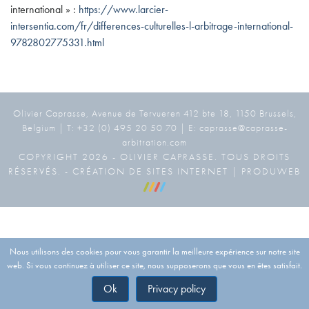
international » :
https://www.larcier-
intersentia.com/fr/differences-culturelles-l-arbitrage-international-
9782802775331.html
Olivier Caprasse, Avenue de Tervueren 412 bte 18, 1150 Brussels,
Belgium | T: +32 (0) 495 20 50 70 | E: caprasse@caprasse-
arbitration.com
COPYRIGHT 2026 - OLIVIER CAPRASSE. TOUS DROITS
RÉSERVÉS. -
CRÉATION DE SITES INTERNET | PRODUWEB
Nous utilisons des cookies pour vous garantir la meilleure expérience sur notre site
web. Si vous continuez à utiliser ce site, nous supposerons que vous en êtes satisfait.
Ok
Privacy policy